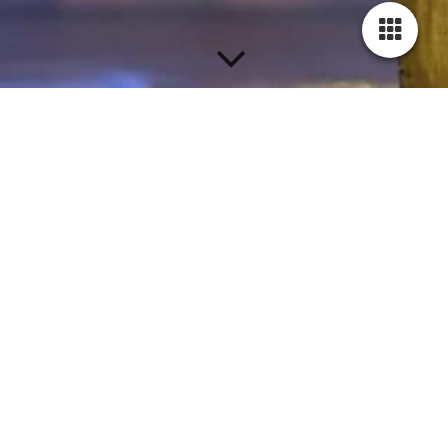
The Two Topperz heten vanaf nu;
Klik hier voor de website